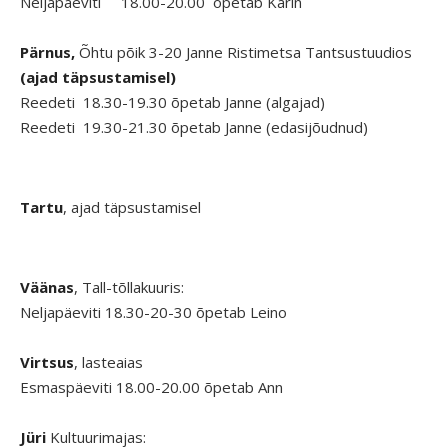
Neljapäeviti 18.00-20.00 õpetab Karin
Pärnus,
Õhtu põik 3-20 Janne Ristimetsa Tantsustuudios
(ajad täpsustamisel)
Reedeti 18.30-19.30 õpetab Janne (algajad)
Reedeti 19.30-21.30 õpetab Janne (edasijõudnud)
Tartu
, ajad täpsustamisel
Väänas
, Tall-tõllakuuris:
Neljapäeviti 18.30-20-30 õpetab Leino
Virtsus
, lasteaias
Esmaspäeviti 18.00-20.00 õpetab Ann
Jüri
Kultuurimajas: