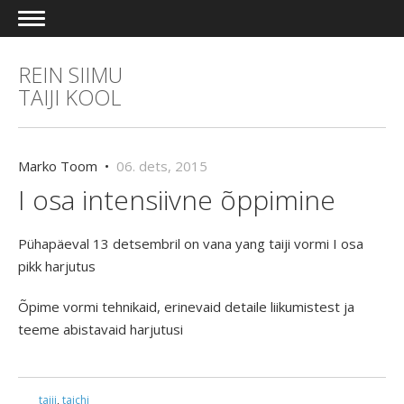
REIN SIIMU
TAIJI KOOL
Marko Toom •
06. dets, 2015
I osa intensiivne õppimine
Pühapäeval 13 detsembril on vana yang taiji vormi I osa
pikk harjutus
Õpime vormi tehnikaid, erinevaid detaile liikumistest ja
teeme abistavaid harjutusi
taiji
,
taichi