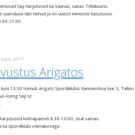
imuvad taiji harjutused ka Väänas, vanas Tõllakuuris.
 uuenduse läbi teinud ja on uuesti inimeste kasutuses.
9.30-21.00
 sept, 2017
utvustus Arigatos
 kuni 13.30 toimub Arigato Spordiklubis Rannamõisa tee 3, Tallinn
s-loeng taiji`st.
.
harjutused kolmapäeviti 8.30-10.00, seal samas.
a ka spordiklubi võimalustaga