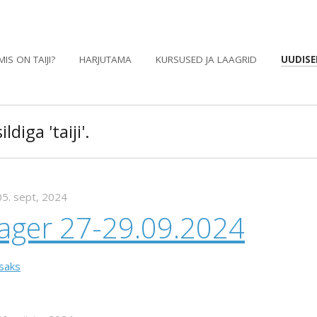
MIS ON TAIJI?
HARJUTAMA
KURSUSED JA LAAGRID
UUDISE
ldiga 'taiji'.
05. sept, 2024
aager 27-29.09.2024
isaks