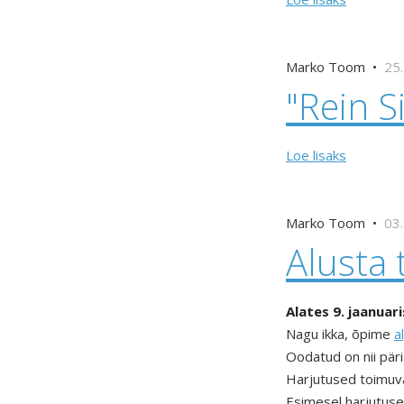
Marko Toom •
25.
"Rein S
Loe lisaks
Marko Toom •
03.
Alusta 
Alates 9. jaanuar
Nagu ikka, õpime
a
Oodatud on nii päri
Harjutused toimuvad
Esimesel harjutusel