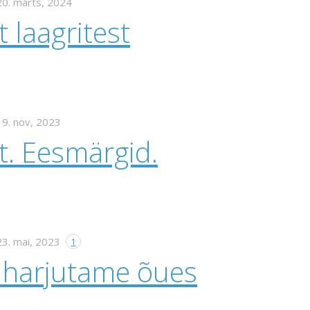
20. märts, 2024
 laagritest
19. nov, 2023
t. Eesmärgid.
23. mai, 2023
1
t harjutame õues