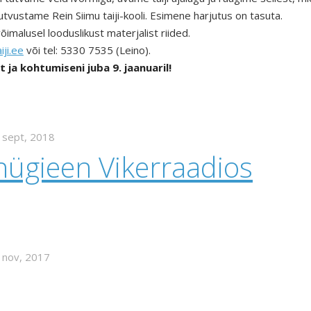
utvustame Rein Siimu taiji-kooli. Esimene harjutus on tasuta.
imalusel looduslikust materjalist riided.
iji.ee
või tel: 5330 7535 (Leino).
 ja kohtumiseni juba 9. jaanuaril!
 sept, 2018
hügieen Vikerraadios
 nov, 2017