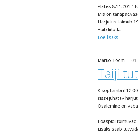
Alates 8.11.2017 to
Mis on tänapäevase
Harjutus toimub 1
Võib liituda.
Loe lisaks
Marko Toom •
01.
Taiji t
3 septembril 12.00
sissejuhatav harjutu
Osalemine on vaba
Edaspidi toimuvad 
Lisaks saab tutvud