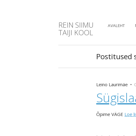
REIN SIIMU
AVALEHT
TAIJI KOOL
Postitused si
Leino Laurimäe •
Sügisl
Õpime VÄGE
Loe l