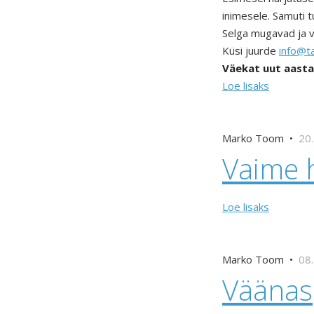
inimesele. Samuti t
Selga mugavad ja võ
Küsi juurde
info@ta
Väekat uut aastat
Loe lisaks
Marko Toom •
20.
Vaime 
Loe lisaks
Marko Toom •
08.
Väänas