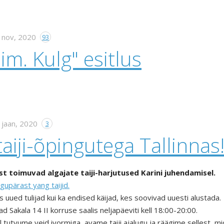
 nov, 2020
93
iim. Kulg" esitlus
 jaan, 2020
3
taiji-õpingutega Tallinnas
ist toimuvad algajate taiji-harjutused Karini juhendamisel.
lgupärast yang taijid.
s uued tulijad kui ka endised käijad, kes soovivad uuesti alustada.
 Sakala 14 II korruse saalis neljapäeviti kell 18:00-20:00.
 tutvume veid ivormiga, avame taiji ajalugu ja räägime sellest, mid